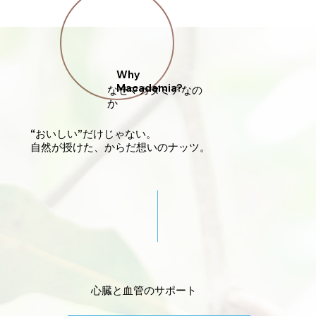
Why
Macadamia?
​なぜマカダミアなの
か​
“おいしい”だけじゃない。
​自然が授けた、からだ想いのナッツ。
​心臓と血管のサポート