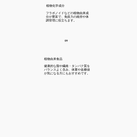
植物化学成分
フラボノイドなどの植物由来成
分が豊富で、免疫力の維持や体
調管理に役立ちます。
09
植物由来食品
健康的な脂や繊維・タンパク質を
バランスよく含み、体重や血糖値
が気になる方にもおすすめです。