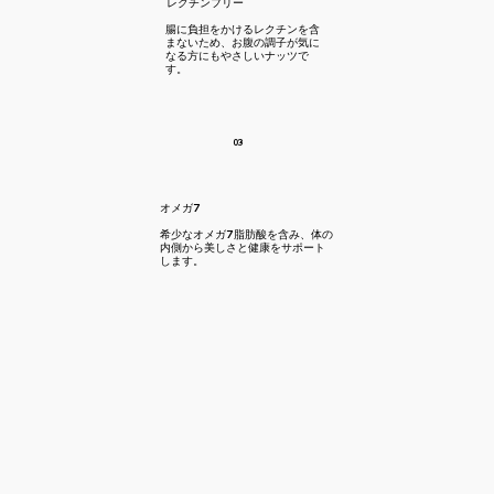
​レクチンフリー
​腸に負担をかけるレクチンを含
まないため、お腹の調子が気に
なる方にもやさしいナッツで
す。
03
​オメガ7
​希少なオメガ7脂肪酸を含み、体の
内側から美しさと健康をサポート
します。