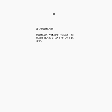
06
​高い抗酸化作用
​抗酸化成分が体のサビを防ぎ、細
胞の健康と若々しさを守ってくれ
ます。