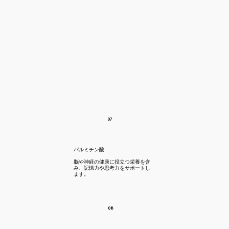
07
パルミチン酸
​脳や神経の健康に役立つ栄養を含
み、記憶力や思考力をサポートし
ます。
08