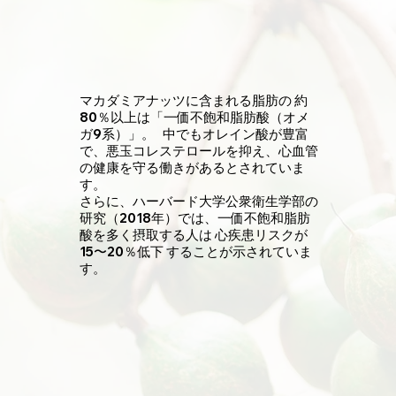
マカダミアナッツに含まれる脂肪の 約
80％以上は「一価不飽和脂肪酸（オメ
ガ9系）」。 中でもオレイン酸が豊富
で、悪玉コレステロールを抑え、心血管
の健康を守る働きがあるとされていま
す。
さらに、ハーバード大学公衆衛生学部の
研究（2018年）では、一価不飽和脂肪
酸を多く摂取する人は 心疾患リスクが
15〜20％低下 することが示されていま
す。