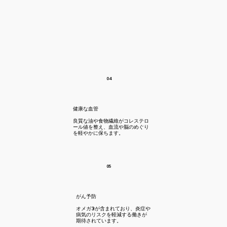
04
健康な血管
​良質な油や食物繊維がコレステロ
ール値を整え、血流や脳のめぐり
を軽やかに保ちます。
05
​がん予防
​オメガ3が含まれており、炎症や
病気のリスクを軽減する働きが
期待されています。